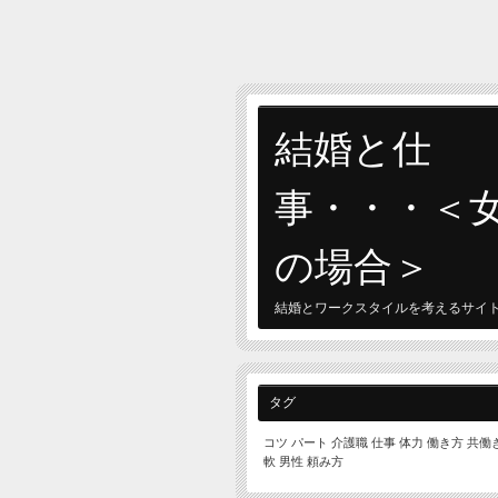
結婚と仕
事・・・＜
の場合＞
結婚とワークスタイルを考えるサイ
タグ
コツ
パート
介護職
仕事
体力
働き方
共働
軟
男性
頼み方