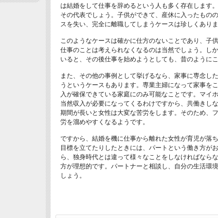
は結婚をして仕事を辞めるという人も多く存在します
その代表でしょう。子供ができて、産休に入ったもの
スを失い、完全に離職してしまうケースは珍しくあり
このようなケースは確かに仕方のないことであり、子供
仕事のことは考えられなくなるのは当然でしょう。しか
いると、その後仕事を始めようとしても、昔のように
また、その他の事例として挙げるなら、家事に専念し
うというケースもあります。専業主婦になって家事を
入が確保できている家庭にのみ可能なことです。マイ
当然収入が必要になってくるわけですから、共働きし
期間が長いと女性は大変な苦労をします。そのため、
労を溜めやすくなるようです。
ですから、結婚を機に仕事から離れた女性が育児が落
目標を立てたりしたときには、パートという働き方が
ら、独身時代とは違って様々なことをしなければなら
方が理想的です。パートナーと相談し、自分の生活環
しょう。