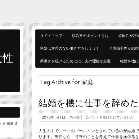
サイトマップ
頼み方のポイントとは
柔軟性が求
主婦は無理のない働き方をしよう！
介護職男性が結婚
女性
共働きを続けるためには、夫の理解が必要
結婚を機に
Tag Archive for 家庭
ト
結婚を機に仕事を辞めた
2018年1月1日
未分類
コメントを受け付けていません
き
夫
家庭
柔
人生の中で、一つのゴールインとされているのが結婚
ります。男性なら、将来のことを考えて仕事を頑張る